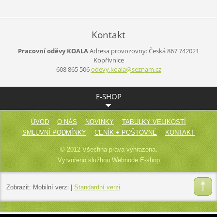
Kontakt
Pracovní oděvy KOALA
Adresa provozovny:
Česká 867
742021
Kopřivnice
608 865 506
odevy.ko
ala@sezn
am.cz
E-SHOP
ÚVOD
O NÁS
NOVINKY
TABULKY VELIKOSTÍ
SMLUVNÍ PODMÍNKY
CENÍK + POŠTOVNÉ
KONTAKT
© 2012 Všechna práva vyhrazena.
Vytvořeno službou
Webnode
E-shop
Zobrazit:
Mobilní verzi
|
Standardní verzi