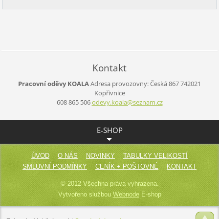
Kontakt
Pracovní oděvy KOALA
Adresa provozovny:
Česká 867
742021
Kopřivnice
608 865 506
odevy.ko
ala@sezn
am.cz
E-SHOP
ÚVOD
O NÁS
NOVINKY
TABULKY VELIKOSTÍ
SMLUVNÍ PODMÍNKY
CENÍK + POŠTOVNÉ
KONTAKT
© 2012 Všechna práva vyhrazena.
Vytvořeno službou
Webnode
E-shop