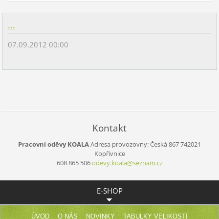
...
07.09.2012 00:00
Kontakt
Pracovní oděvy KOALA
Adresa provozovny:
Česká 867
742021
Kopřivnice
608 865 506
odevy.ko
ala@sezn
am.cz
E-SHOP
ÚVOD
O NÁS
NOVINKY
TABULKY VELIKOSTÍ