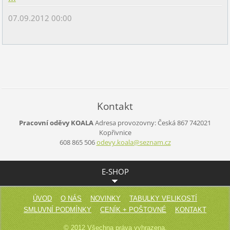
07.09.2012 00:00
Kontakt
Pracovní oděvy KOALA
Adresa provozovny:
Česká 867
742021
Kopřivnice
608 865 506
odevy.ko
ala@sezn
am.cz
E-SHOP
ÚVOD
O NÁS
NOVINKY
TABULKY VELIKOSTÍ
SMLUVNÍ PODMÍNKY
CENÍK + POŠTOVNÉ
KONTAKT
© 2012 Všechna práva vyhrazena.