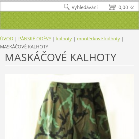
Vyhledávání
0,00 Kč
ÚVOD
|
PÁNSKÉ ODĚVY
|
kalhoty
|
montérkové kalhoty
|
MASKÁČOVÉ KALHOTY
MASKÁČOVÉ KALHOTY