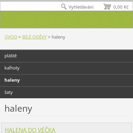
Vyhledávání
0,00 Kč
ÚVOD
>
BÍLÉ ODĚVY
>
haleny
pláště
kalhoty
haleny
šaty
haleny
HALENA DO VÉČKA